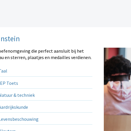
instein
oefenomgeving die perfect aansluit bij het
au en sterren, plaatjes en medailles verdienen.
aal
EP Toets
atuur & techniek
ardrijkskunde
evensbeschouwing
leuters