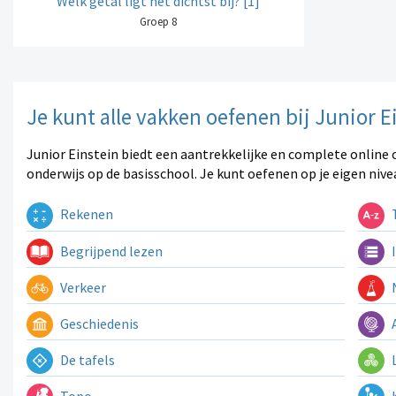
Welk getal ligt het dichtst bij? [1]
Groep 8
Je kunt alle vakken oefenen bij Junior E
Junior Einstein biedt een aantrekkelijke en complete online 
onderwijs op de basisschool. Je kunt oefenen op je eigen nive
Rekenen
T
Begrijpend lezen
I
Verkeer
N
Geschiedenis
A
De tafels
L
Topo
K