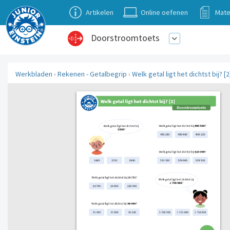
Artikelen
Online oefenen
Mate
Doorstroomtoets
Werkbladen
›
Rekenen - Getalbegrip
›
Welk getal ligt het dichtst bij? [2