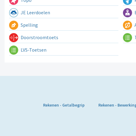
JE Leerdoelen
E
Spelling
A
Doorstroomtoets
LVS-Toetsen
Rekenen - Getalbegrip
Rekenen - Bewerkin