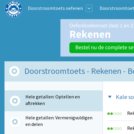
Doorstroomtoets oefenen
Doorstroomtoets
Doorstroomtoets - Rekenen - 
Kale 
Hele getallen: Optellen en
aftrekken
Rek
Hele getallen: Vermenigvuldigen
en delen
Rek