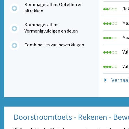
Kommagetallen: Optellen en
Rek
aftrekken
Maa
Kommagetallen:
Vermenigvuldigen en delen
Maa
Combinaties van bewerkingen
Vul
Vul
Verha
Doorstroomtoets - Rekenen - Bew