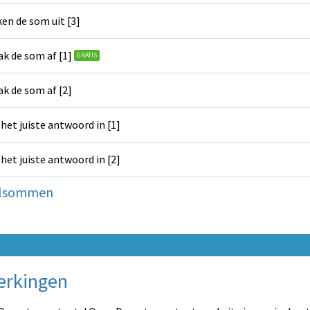
en de som uit [3]
k de som af [1]
GRATIS
k de som af [2]
 het juiste antwoord in [1]
 het juiste antwoord in [2]
alsommen
erkingen